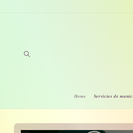
Ir
directamente
al contenido
𝐻𝑜𝑚𝑒
𝑺𝒆𝒓𝒗𝒊𝒄𝒊𝒐𝒔 𝒅𝒆 𝒎𝒂𝒏𝒊𝒄
Ir
directamente
a la