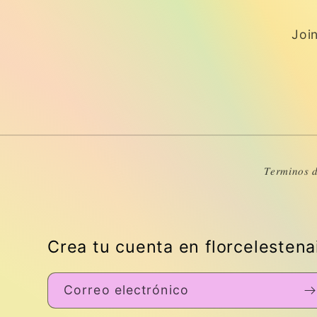
Join
𝑇𝑒𝑟𝑚𝑖𝑛𝑜𝑠 𝑑
Crea tu cuenta en florcelestena
Correo electrónico