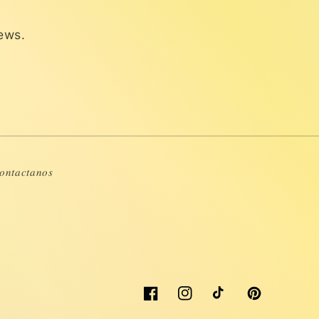
news.
𝑜𝑛𝑡𝑎𝑐𝑡𝑎𝑛𝑜𝑠
Facebook
Instagram
TikTok
Pinterest