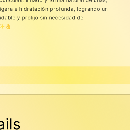
cutículas, limado y forma natural de uñas,
ligera e hidratación profunda, logrando un
dable y prolijo sin necesidad de
 ✨👌
ils