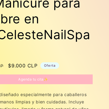
Manicure para
bre en
CelesteNailSpa
Precio
$9.000 CLP
LP
Oferta
de
oferta
Agenda tu cita✨
 diseñado especialmente para caballeros
manos limpias y bien cuidadas. Incluye