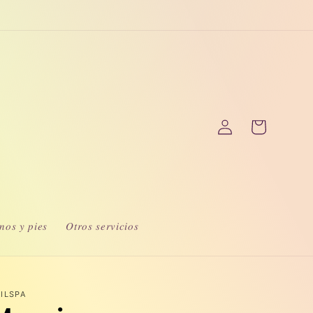
Iniciar
Carrito
sesión
𝑜𝑠 𝑦 𝑝𝑖𝑒𝑠
𝑂𝑡𝑟𝑜𝑠 𝑠𝑒𝑟𝑣𝑖𝑐𝑖𝑜𝑠
ILSPA