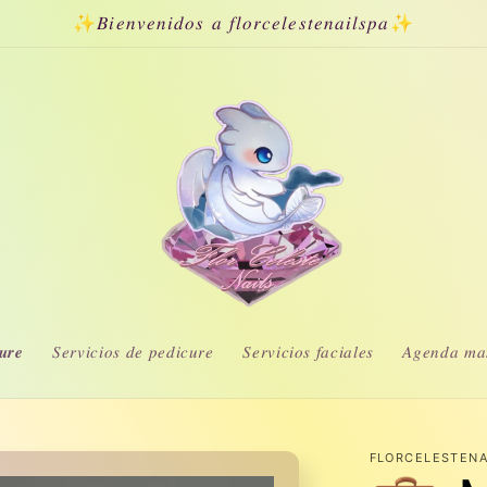
✨𝐵𝑖𝑒𝑛𝑣𝑒𝑛𝑖𝑑𝑜𝑠 𝑎 𝑓𝑙𝑜𝑟𝑐𝑒𝑙𝑒𝑠𝑡𝑒𝑛𝑎𝑖𝑙𝑠𝑝𝑎✨
𝒖𝒓𝒆
𝑆𝑒𝑟𝑣𝑖𝑐𝑖𝑜𝑠 𝑑𝑒 𝑝𝑒𝑑𝑖𝑐𝑢𝑟𝑒
𝑆𝑒𝑟𝑣𝑖𝑐𝑖𝑜𝑠 𝑓𝑎𝑐𝑖𝑎𝑙𝑒𝑠
𝐴𝑔𝑒𝑛𝑑𝑎 𝑚𝑎
FLORCELESTENA