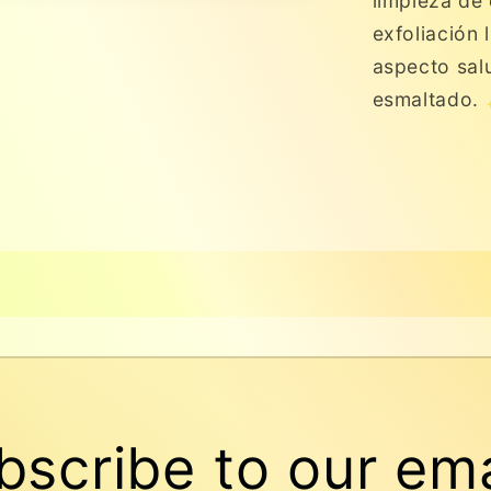
limpieza de 
exfoliación 
aspecto salu
esmaltado.
bscribe to our ema