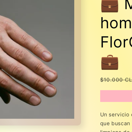
💼 
hom
Flor
💼
Precio
$10.000 C
habitual
Un servicio
que buscan 