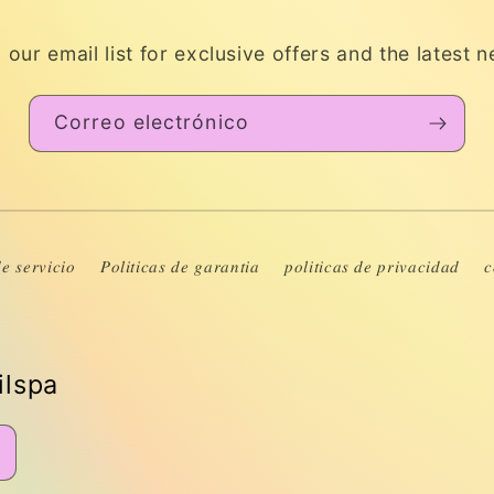
 our email list for exclusive offers and the latest 
Correo electrónico
𝑒 𝑠𝑒𝑟𝑣𝑖𝑐𝑖𝑜
𝑃𝑜𝑙𝑖𝑡𝑖𝑐𝑎𝑠 𝑑𝑒 𝑔𝑎𝑟𝑎𝑛𝑡𝑖𝑎
𝑝𝑜𝑙𝑖𝑡𝑖𝑐𝑎𝑠 𝑑𝑒 𝑝𝑟𝑖𝑣𝑎𝑐𝑖𝑑𝑎𝑑
𝑐
ilspa