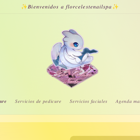
✨𝐵𝑖𝑒𝑛𝑣𝑒𝑛𝑖𝑑𝑜𝑠 𝑎 𝑓𝑙𝑜𝑟𝑐𝑒𝑙𝑒𝑠𝑡𝑒𝑛𝑎𝑖𝑙𝑠𝑝𝑎✨
𝒖𝒓𝒆
𝑆𝑒𝑟𝑣𝑖𝑐𝑖𝑜𝑠 𝑑𝑒 𝑝𝑒𝑑𝑖𝑐𝑢𝑟𝑒
𝑆𝑒𝑟𝑣𝑖𝑐𝑖𝑜𝑠 𝑓𝑎𝑐𝑖𝑎𝑙𝑒𝑠
𝐴𝑔𝑒𝑛𝑑𝑎 𝑚𝑎