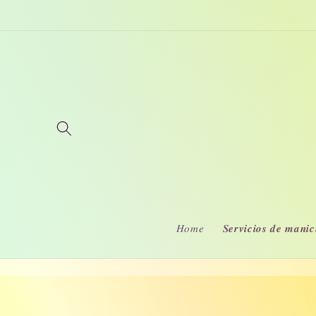
Ir
directamente
al contenido
𝐻𝑜𝑚𝑒
𝑺𝒆𝒓𝒗𝒊𝒄𝒊𝒐𝒔 𝒅𝒆 𝒎𝒂𝒏𝒊𝒄