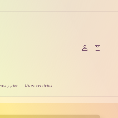
Iniciar
Carrito
sesión
𝑜𝑠 𝑦 𝑝𝑖𝑒𝑠
𝑂𝑡𝑟𝑜𝑠 𝑠𝑒𝑟𝑣𝑖𝑐𝑖𝑜𝑠