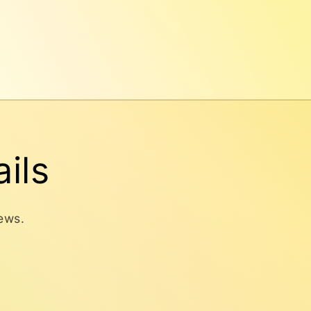
ils
news.