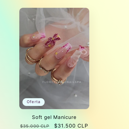
Oferta
Soft gel Manicure
Precio
Precio
$31.500 CLP
$35.000 CLP