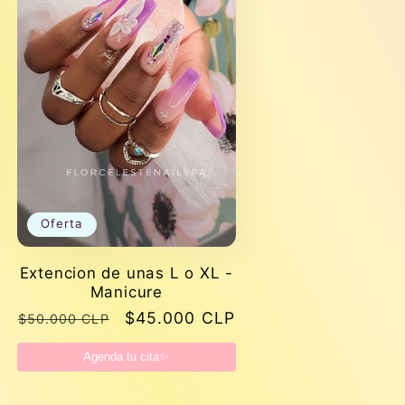
Oferta
Extencion de unas L o XL -
Manicure
Precio
Precio
$45.000 CLP
$50.000 CLP
habitual
de
Agenda tu cita✨
oferta