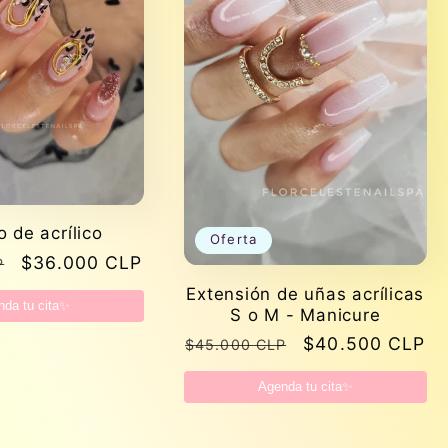
o de acrílico
Oferta
Precio
$36.000 CLP
P
de
Extensión de uñas acrílicas
nda tu cita✨
oferta
S o M - Manicure
Precio
Precio
$40.500 CLP
$45.000 CLP
habitual
de
Agenda tu cita✨
oferta