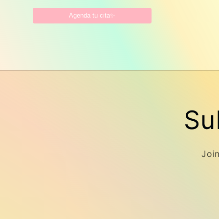
habitual
de
Agenda tu cita✨
oferta
Su
Join