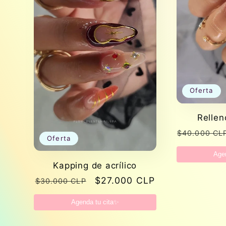
i
ó
n
Oferta
:
Rellen
Precio
$40.000 CL
Oferta
habitual
Age
Kapping de acrílico
Precio
Precio
$27.000 CLP
$30.000 CLP
habitual
de
Agenda tu cita✨
oferta